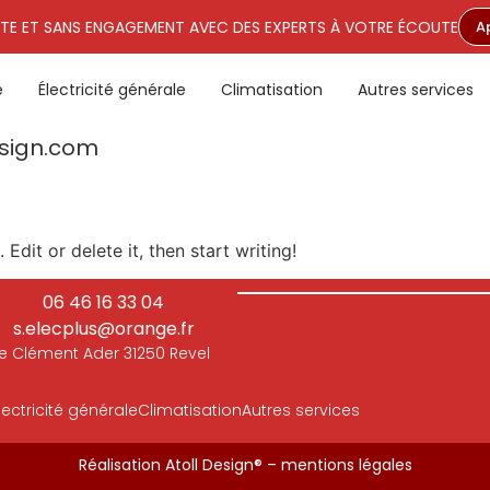
TE ET SANS ENGAGEMENT AVEC DES EXPERTS À VOTRE ÉCOUTE
A
e
Électricité générale
Climatisation
Autres services
sign.com
Edit or delete it, then start writing!
06 46 16 33 04
s.elecplus@orange.fr
ue Clément Ader 31250 Revel
lectricité générale
Climatisation
Autres services
Réalisation Atoll Design®
–
mentions légales